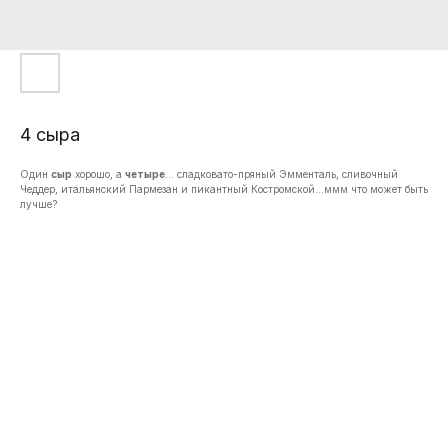
4 сыра
Один
сыр
хорошо, а
четыре
… сладковато-пряный Эмменталь, сливочный
Чеддер, итальянский Пармезан и пикантный Костромской…ммм что может быть
лучше?