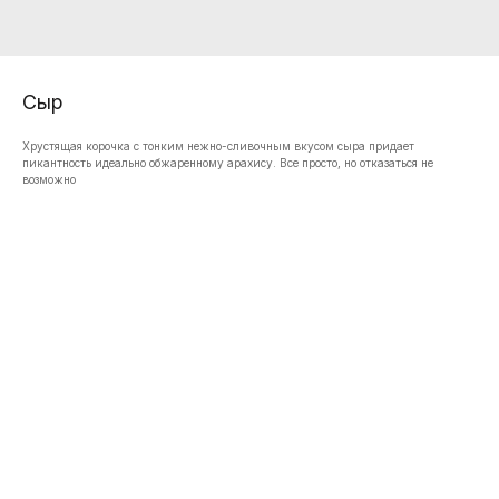
Сыр
Хрустящая корочка с тонким нежно-сливочным вкусом сыра придает
пикантность идеально обжаренному арахису. Все просто, но отказаться не
возможно